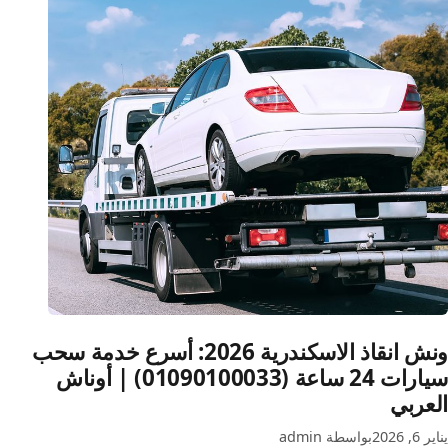
(قطاع
البحيرة):
دليلك
عند
الطوارئ
ونش انقاذ الاسكندرية 2026: أسرع خدمة سحب
سيارات 24 ساعة (01090100033) | أوناش
العربي
يناير 6, 2026
بواسطة admin