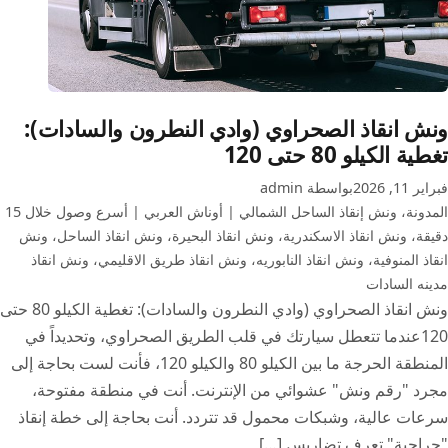
ونش انقاذ الصحراوي (وادي النطرون والسادات):
تغطية الكيلو 80 حتى 120
فبراير 11, 2026
بواسطة admin
المدونة
،
ونش إنقاذ الساحل الشمالي | أوناش العربي | أسرع وصول خلال 15
دقيقة
،
ونش انقاذ الاسكندرية
،
ونش انقاذ البحيرة
،
ونش انقاذ الساحل
،
ونش
انقاذ المنوفية
،
ونش انقاذ النابوريه
،
ونش انقاذ طريق الاقليمي
،
ونش انقاذ
مدينه السادات
ونش انقاذ الصحراوي (وادي النطرون والسادات): تغطية الكيلو 80 حتى
120عندما تتعطل سيارتك في قلب الطريق الصحراوي، وتحديداً في
المنطقة الحرجة ما بين الكيلو 80 والكيلو 120، فأنت لست بحاجة إلى
مجرد "رقم ونش" عشوائي من الإنترنت. أنت في منطقة مفتوحة،
سرعات عالية، وشبكات محمول قد تتردد. أنت بحاجة إلى خطة إنقاذ
"جراحية" تعرف تضاريس […]