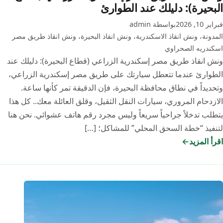
البحيرة): دليلك عند الطوارئ
فبراير 10, 2026
بواسطة admin
المدونة
،
ونش انقاذ الاسكندرية
،
ونش انقاذ البحيرة
،
ونش انقاذ طريق مصر
اسكندريه الصحراوي
ونش انقاذ طريق مصر إسكندرية الزراعي (قطاع البحيرة): دليلك عند
الطوارئ عندما تتعطل سيارتك على طريق مصر إسكندرية الزراعي،
وتحديداً في نطاق محافظة البحيرة، فإن الدقيقة تمر كأنها ساعة.
الازدحام المروري، سيارات النقل الثقيل، وقلق العائلة معك.. كل هذا
يتطلب تدخلاً جراحياً سريعاً وليس مجرد رقم هاتف عشوائي. نحن هنا
لتنفيذ “خطة السحق المحلي” للمشاكل؛ […]
اقرأ المزيد
ونش
انقاذ
طريق
مصر
إسكندرية
الزراعي