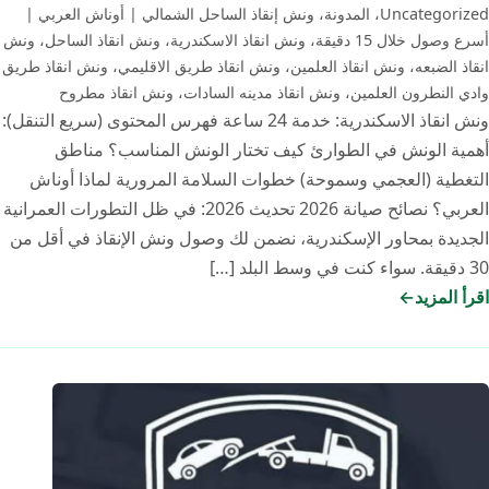
Uncategorized
،
المدونة
،
ونش إنقاذ الساحل الشمالي | أوناش العربي |
أسرع وصول خلال 15 دقيقة
،
ونش انقاذ الاسكندرية
،
ونش انقاذ الساحل
،
ونش
انقاذ الضبعه
،
ونش انقاذ العلمين
،
ونش انقاذ طريق الاقليمي
،
ونش انقاذ طريق
وادي النطرون العلمين
،
ونش انقاذ مدينه السادات
،
ونش انقاذ مطروح
ونش انقاذ الاسكندرية: خدمة 24 ساعة فهرس المحتوى (سريع التنقل):
أهمية الونش في الطوارئ كيف تختار الونش المناسب؟ مناطق
التغطية (العجمي وسموحة) خطوات السلامة المرورية لماذا أوناش
العربي؟ نصائح صيانة 2026 تحديث 2026: في ظل التطورات العمرانية
الجديدة بمحاور الإسكندرية، نضمن لك وصول ونش الإنقاذ في أقل من
30 دقيقة. سواء كنت في وسط البلد […]
اقرأ المزيد
ونش
انقاذ
الاسكندرية
2026:
أسرع
خدمة
سحب