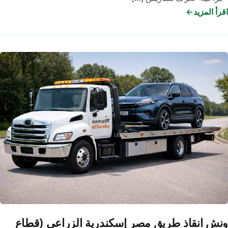
اقرأ المزيد
ونش
انقاذ
الصحراوي
(وادي
النطرون
والسادات):
تغطية
الكيلو
80
حتى
120
ونش انقاذ طريق مصر إسكندرية الزراعي (قطاع