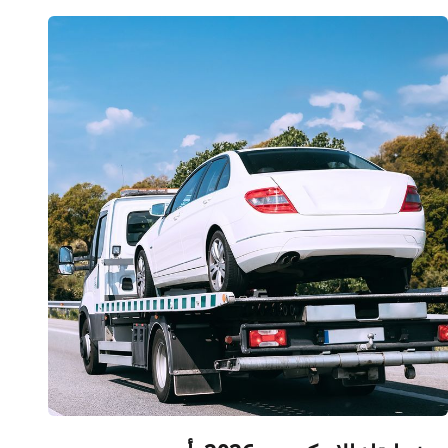
الصحراوي
(وادي
النطرون
والسادات):
تغطية
الكيلو
80
حتى
120