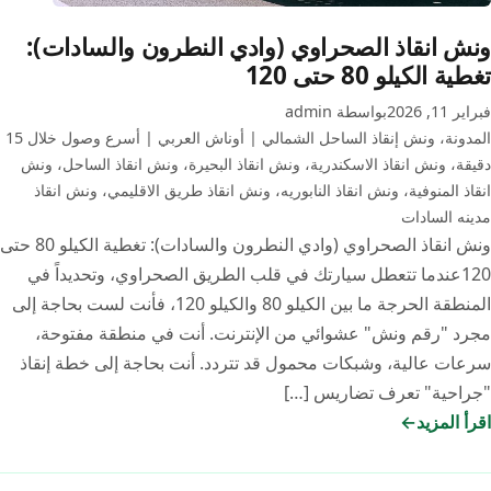
ونش انقاذ الصحراوي (وادي النطرون والسادات):
تغطية الكيلو 80 حتى 120
فبراير 11, 2026
بواسطة admin
المدونة
،
ونش إنقاذ الساحل الشمالي | أوناش العربي | أسرع وصول خلال 15
دقيقة
،
ونش انقاذ الاسكندرية
،
ونش انقاذ البحيرة
،
ونش انقاذ الساحل
،
ونش
انقاذ المنوفية
،
ونش انقاذ النابوريه
،
ونش انقاذ طريق الاقليمي
،
ونش انقاذ
مدينه السادات
ونش انقاذ الصحراوي (وادي النطرون والسادات): تغطية الكيلو 80 حتى
120عندما تتعطل سيارتك في قلب الطريق الصحراوي، وتحديداً في
المنطقة الحرجة ما بين الكيلو 80 والكيلو 120، فأنت لست بحاجة إلى
مجرد "رقم ونش" عشوائي من الإنترنت. أنت في منطقة مفتوحة،
سرعات عالية، وشبكات محمول قد تتردد. أنت بحاجة إلى خطة إنقاذ
"جراحية" تعرف تضاريس […]
اقرأ المزيد
ونش
انقاذ