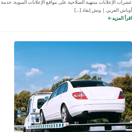
عشرات الإعلانات منتهية الصلاحية على مواقع الإعلانات المبوبة. خدمة
أوناش العربي | ونش إنقاذ […]
اقرأ المزيد
ونش
انقاذ
سيارات
المنوفية
2026:
لماذا
أوناش
العربي
هو
البديل
الآمن
لإعلانات
دوبيزل
العشوائية؟