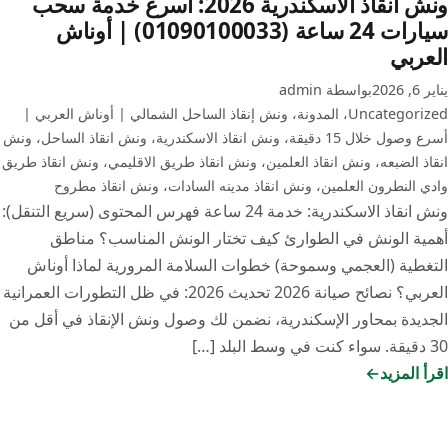
ونش انقاذ الاسكندرية 2026: أسرع خدمة سحب
سيارات 24 ساعة (01090100033) | أوناش
العربي
يناير 6, 2026
بواسطة admin
Uncategorized
،
المدونة
،
ونش إنقاذ الساحل الشمالي | أوناش العربي |
أسرع وصول خلال 15 دقيقة
،
ونش انقاذ الاسكندرية
،
ونش انقاذ الساحل
،
ونش
انقاذ الضبعه
،
ونش انقاذ العلمين
،
ونش انقاذ طريق الاقليمي
،
ونش انقاذ طريق
وادي النطرون العلمين
،
ونش انقاذ مدينه السادات
،
ونش انقاذ مطروح
ونش انقاذ الاسكندرية: خدمة 24 ساعة فهرس المحتوى (سريع التنقل):
أهمية الونش في الطوارئ كيف تختار الونش المناسب؟ مناطق
التغطية (العجمي وسموحة) خطوات السلامة المرورية لماذا أوناش
العربي؟ نصائح صيانة 2026 تحديث 2026: في ظل التطورات العمرانية
الجديدة بمحاور الإسكندرية، نضمن لك وصول ونش الإنقاذ في أقل من
30 دقيقة. سواء كنت في وسط البلد […]
اقرأ المزيد
ونش
انقاذ
الاسكندرية