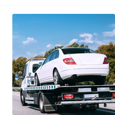
ونش
الانقاذ
في
البحيرة
2026:
كيف
تحمي
نفسك
من
الاستغلال؟