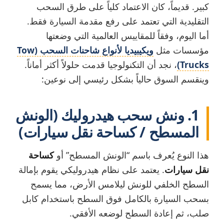
كبير. قديماً، كان الاعتماد كلياً على طرق السحب
التقليدية التي تعتمد على رفع مقدمة السيارة فقط.
أما اليوم، وفقاً للمقاييس العالمية التي وضعتها
مؤسسات مثل
ويكيبيديا لأنواع شاحنات السحب (Tow
Trucks)
، نجد أن التكنولوجيا قدمت حلولاً أكثر أماناً.
وينقسم السوق حالياً بشكل رئيسي إلى نوعين:
1. ونش سحب هيدروليك (الونش
المسطح / كساحة نقل سيارات)
هذا النوع يُعرف باسم “الونش المسطح” أو
كساحة
نقل سيارات
. يعتمد على نظام هيدروليكي يقوم بإمالة
السطح الخلفي للونش ليلامس الأرض، مما يسمح
بسحب السيارة بالكامل فوق السطح باستخدام كابل
صلب، ثم إعادة السطح لوضعه الأفقي.