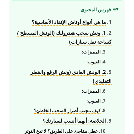
فهرس المحتوى
ما هي أنواع أوناش الإنقاذ الأساسية؟
1. ونش سحب هيدروليك (الونش المسطح /
كساحة نقل سيارات)
المميزات:
العيوب:
2. الونش العادي (ونش الرفع والقطر
التقليدي)
المميزات:
العيوب:
كيف تتجنب أضرار السحب الخاطئ؟
الخلاصة: أيهما أنسب لسيارتك؟
عطل مفاجئ على الطريق؟ لا تدع التوتر