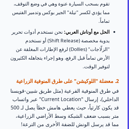
تقوم بسحب السيارة عنوة وهي في وضع التوقف،
مما يؤدي لكسر "تيلة" الجير بوكس وتدمير الفتيس
تماماً.
الحل مع أوناش العربي:
نحن نستخدم أدوات تحرير
يدوية مخصصة (Shift Release) أو نستخدم
"الزلّاجات" (Dollies) لرفع الإطارات المغلقة عن
الأرض تماماً قبل الرفع، وهو إجراء يتجاهله الكثيرون
لتوفير الوقت.
2. معضلة "اللوكيشن" على طرق المنوفية الزراعية
في طرق المنوفية الفرعية (مثل طريق شبين-قويسنا
الداخلي)، إرسال "Current Location" عبر واتساب
قد يكون كارثياً، حيث يعطي هامش خطأ يصل لـ 500
متر بسبب ضعف الشبكة وسط الأراضي الزراعية،
مما قد يرسل الونش للضفة الأخرى من الترعة!