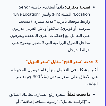
نصيحة محترف:
دائماً استخدم خاصية "Send
Location" المثبتة (Pin) وليس "Live Location"،
واربط موقعك بأقرب "علامة مميزة" (مسجد،
مدرسة، أو كوبري). سائقو أوناش العربي مدربون
على التعامل مع إحداثيات القرى المعقدة ويعرفون
مداخل الطرق الزراعية التي لا تظهر بوضوح على
خرائط جوجل.
3. خدعة "سعر الفتح" مقابل "سعر التنزيل"
أكبر مشكلة في التعامل مع أرقام دوبيزل المجهولة
هي الاتفاق على سعر مبدئي (مثلاً 300 جنيه) عبر
الهاتف.
ما يحدث فعلياً:
بمجرد رفع السيارة، يطالبك السائق
بـ "إكرامية تحميل"، "رسوم مسافة إضافية"، أو