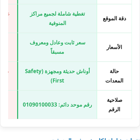
تغطية شاملة لجميع مراكز
عناوي
دقة الموقع
المنوفية
سعر ثابت وعادل ومعروف
مساو
الأسعار
مسبقاً
حالة
أوناش حديثة ومجهزة (Safety
صور 
المعدات
First)
صلاحية
إع
رقم موحد دائم: 01090100033
الرقم