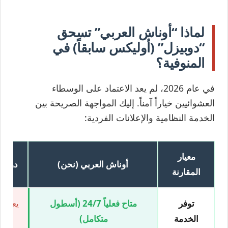
لماذا “أوناش العربي” تسحق
“دوبيزل” (أوليكس سابقاً) في
المنوفية؟
في عام 2026، لم يعد الاعتماد على الوسطاء
العشوائيين خياراً آمناً. إليك المواجهة الصريحة بين
الخدمة النظامية والإعلانات الفردية:
معيار
أوناش العربي (نحن)
دوبيز
المقارنة
توفر
متاح فعلياً 24/7 (أسطول
يعتمد 
الخدمة
متكامل)